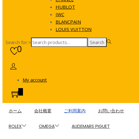
HUBLOT
IWC
BLANCPAIN
LOUIS VUITTON
Search for:>
Search
0
My account
0
ホーム
会社概要
ご利用案内
お問い合わせ
ROLEX
OMEGA
AUDEMARS PIGUET