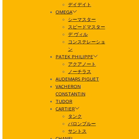
デイデイト
OMEGA
シーマスター
スピードマスター
デ ヴィル
コンステレーショ
ン
PATEK PHILIPPE
アクアノート
ノーチラス
AUDEMARS PIGUET
VACHERON
CONSTANTIN
TUDOR
CARTIER
タンク
バロンブルー
サントス
CHANEL