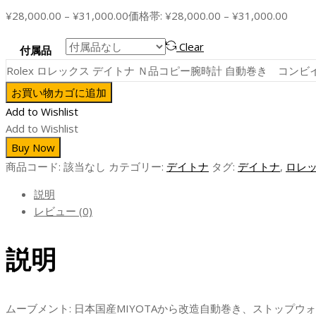
¥
28,000.00
–
¥
31,000.00
価格帯: ¥28,000.00 – ¥31,000.00
Clear
付属品
Rolex ロレックス デイトナ Ｎ品コピー腕時計 自動巻き コ
お買い物カゴに追加
Add to Wishlist
Add to Wishlist
Buy Now
商品コード:
該当なし
カテゴリー:
デイトナ
タグ:
デイトナ
,
ロレ
説明
レビュー (0)
説明
ムーブメント: 日本国産MIYOTAから改造自動巻き、ストップウ