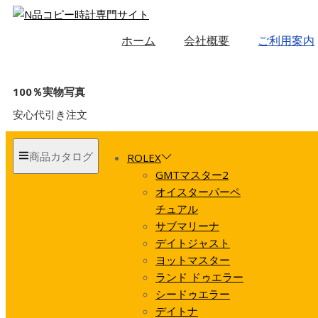
ホーム
会社概要
ご利用案内
100％実物写真
安心代引き注文
商品カタログ
ROLEX
GMTマスター2
オイスターパーペ
チュアル
サブマリーナ
デイトジャスト
ヨットマスター
ランド ドゥエラー
シードゥエラー
デイトナ