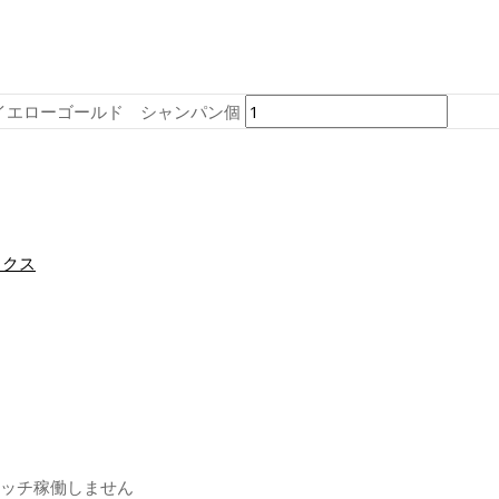
ンビイエローゴールド シャンパン個
ックス
ォッチ稼働しません