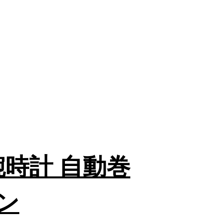
腕時計 自動巻
ン