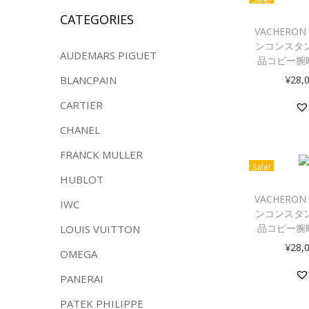
CATEGORIES
VACHERON
ンコンスタン
AUDEMARS PIGUET
品コピー腕
¥
28,
BLANCPAIN
CARTIER
CHANEL
FRANCK MULLER
Sale!
HUBLOT
VACHERON
IWC
ンコンスタン
品コピー腕
LOUIS VUITTON
¥
28,
OMEGA
PANERAI
PATEK PHILIPPE