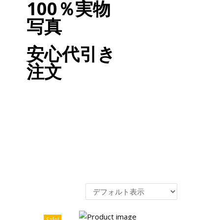
100％実物
写真
安心代引き
注文
Sale!