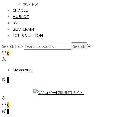
サントス
CHANEL
HUBLOT
IWC
BLANCPAIN
LOUIS VUITTON
Search for:>
Search
0
My account
0
0
0