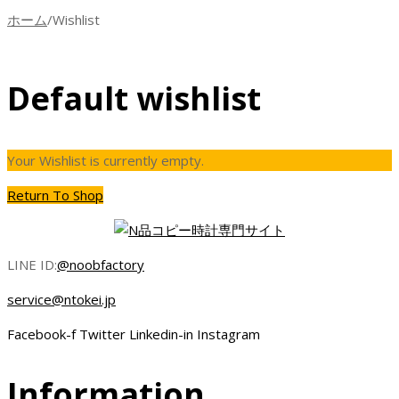
ホーム
/
Wishlist
Default wishlist
Your Wishlist is currently empty.
Return To Shop
LINE ID:
@noobfactory
service@ntokei.jp
Facebook-f
Twitter
Linkedin-in
Instagram
Information