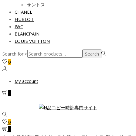
サントス
CHANEL
HUBLOT
IWC
BLANCPAIN
LOUIS VUITTON
Search for:>
Search
0
My account
0
0
0