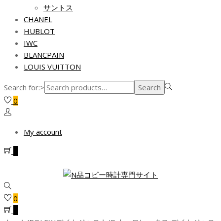
サントス
CHANEL
HUBLOT
IWC
BLANCPAIN
LOUIS VUITTON
Search for:>
Search
0
My account
0
0
0