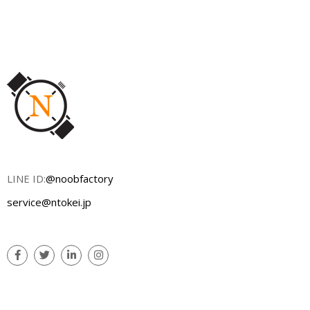
LINE ID:
@noobfactory
service@ntokei.jp