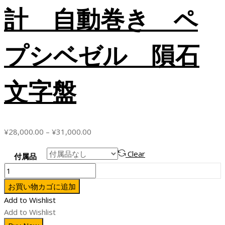
計 自動巻き ペ
プシベゼル 隕石
文字盤
価
¥
28,000.00
–
¥
31,000.00
格
Clear
帯:
付属品
¥28,000.00
Rolex
–
ロ
お買い物カゴに追加
¥31,000.00
レ
Add to Wishlist
ッ
Add to Wishlist
ク