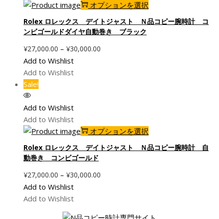
こ
オプションを選択
エ
プ
の
ー
シ
Rolex ロレックス デイトジャスト Ｎ品コピー腕時計 コ
商
シ
ンビゴールドダイヤ自動巻き ブラック
ョ
品
ョ
ン
価
–
¥
27,000.00
¥
30,000.00
に
ン
は
格
Add to Wishlist
は
が
商
帯:
Add to Wishlist
複
あ
品
¥27,000.00
Sale!
数
り
ペ
–
の
ま
ー
¥30,000.00
Add to Wishlist
バ
す。
ジ
Add to Wishlist
リ
オ
か
こ
オプションを選択
エ
プ
ら
の
ー
シ
Rolex ロレックス デイトジャスト Ｎ品コピー腕時計 自
選
商
シ
動巻き コンビゴールド
ョ
択
品
ョ
ン
価
で
–
¥
27,000.00
¥
30,000.00
に
ン
は
格
き
Add to Wishlist
は
が
商
帯:
ま
Add to Wishlist
複
あ
品
¥27,000.00
す
数
り
ペ