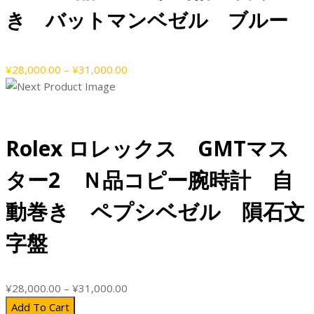
き バットマンベゼル ブルー
価
¥
28,000.00
–
¥
31,000.00
格
帯:
¥28,000.00
–
Rolex ロレックス GMTマス
¥31,000.00
ター2 Ｎ品コピー腕時計 自
動巻き ペプシベゼル 隕石文
字盤
価
¥
28,000.00
–
¥
31,000.00
格
Add To Cart