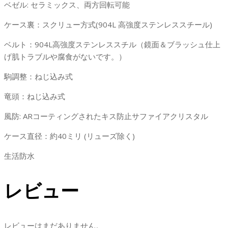
ベゼル: セラミックス、両方回転可能
ペ
プ
ケース裏：スクリュー方式(904L 高強度ステンレススチール)
シ
ベルト：904L高強度ステンレススチル（鏡面＆ブラッシュ仕上
ベ
げ肌トラブルや腐食がないです。）
ゼ
ル
駒調整：ねじ込み式
隕
石
竜頭：ねじ込み式
文
風防: ARコーティングされたキス防止サファイアクリスタル
字
盤
ケース直径：約40ミリ (リューズ除く)
個
生活防水
レビュー
レビューはまだありません。