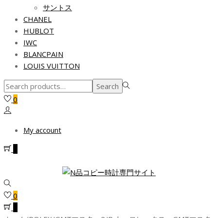
サントス
CHANEL
HUBLOT
IWC
BLANCPAIN
LOUIS VUITTON
Search
Search
for:>
0
My account
0
0
0