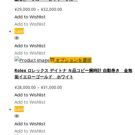
品
価
–
¥
29,000.00
¥
32,000.00
に
格
Add to Wishlist
は
帯:
Add to Wishlist
複
¥29,000.00
Sale!
数
–
の
¥32,000.00
Add to Wishlist
バ
Add to Wishlist
リ
こ
オプションを選択
エ
の
ー
Rolex ロレックス デイトナ Ｎ品コピー腕時計 自動巻き 金無
商
シ
垢イエローゴールド ホワイト
品
ョ
価
–
¥
28,000.00
¥
31,000.00
に
ン
格
Add to Wishlist
は
が
帯:
Add to Wishlist
複
あ
¥28,000.00
Sale!
数
り
–
の
ま
¥31,000.00
Add to Wishlist
バ
す。
Add to Wishlist
リ
オ