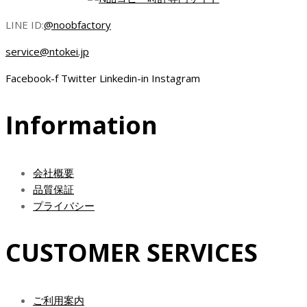
–
の
ま
ー
¥30,000.00
バ
LINE ID:
@noobfactory
す。
ジ
リ
オ
か
service@ntokei.jp
エ
プ
ら
ー
シ
Facebook-f
Twitter
Linkedin-in
Instagram
選
シ
ョ
択
ョ
ン
で
Information
ン
は
き
が
商
ま
あ
品
す
り
会社概要
ペ
ま
品質保証
ー
す。
プライバシー
ジ
オ
か
プ
ら
CUSTOMER SERVICES
シ
選
ョ
択
ン
で
ご利用案内
は