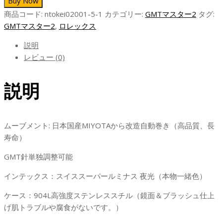
Buy Now
ス
商品コード:
ntokei02001-5-1
カテゴリー:
GMTマスター2
タグ:
GMT
GMTマスター2
,
ロレックス
マ
ス
説明
タ
レビュー (0)
ー
2
説明
Ｎ
品
コ
ピ
ムーブメント: 日本国産MIYOTAから改造自動巻き（高品質、長
ー
寿命）
腕
GMT針単独調整可能
時
計
インテックス：スイススーパールミナス 夜光（本物一緒色）
自
動
ケース：904L高強度ステンレススチル（鏡面＆ブラッシュ仕上
巻
げ肌トラブルや腐食がないです。）
き