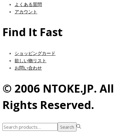
き
よくある質問
商
ま
アカウント
品
す
ペ
ー
Find It Fast
ジ
か
ら
ショッピングカード
選
欲しい物リスト
択
お問い合わせ
で
き
© 2006 NTOKE.JP. All
ま
す
Rights Reserved.
Search
Search
for:>