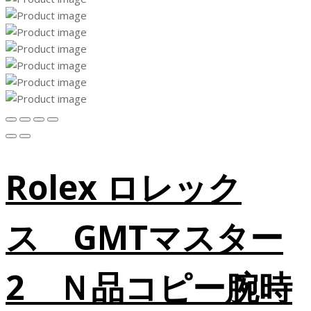
Rolex ロレック
ス GMTマスター
2 Ｎ品コピー腕時