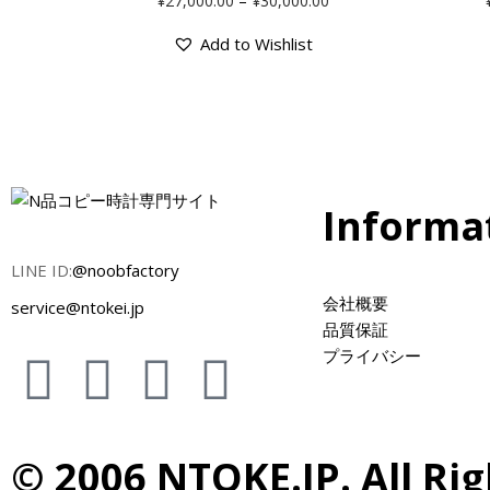
¥
27,000.00
¥
30,000.00
Add to Wishlist
Informa
LINE ID:
@noobfactory
会社概要
service@ntokei.jp
品質保証
プライバシー
© 2006 NTOKE.JP. All Rig