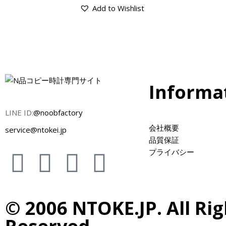
Add to Wishlist
Informa
LINE ID:
@noobfactory
会社概要
service@ntokei.jp
品質保証
プライバシー
© 2006 NTOKE.JP. All Rig