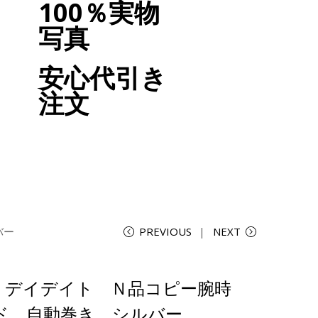
100％実物
写真
安心代引き
注文
バー
PREVIOUS
NEXT
クス デイデイト Ｎ品コピー腕時
ド 自動巻き シルバー