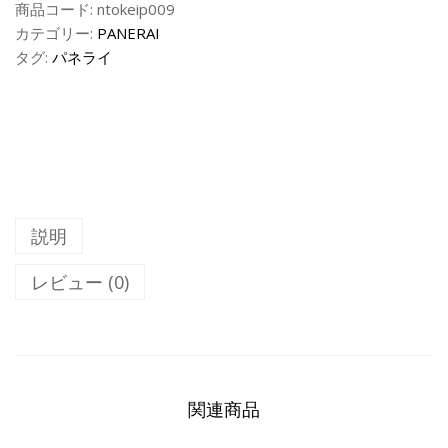
¥
商品コード:
ntokeip009
パ
3
カテゴリー:
PANERAI
ネ
2
タグ:
パネライ
ラ
,
イ
0
0
ル
0
ミ
.
ノ
0
ー
0
ル
説明
Ｎ
品
レビュー (0)
コ
ピ
ー
腕
時
関連商品
計