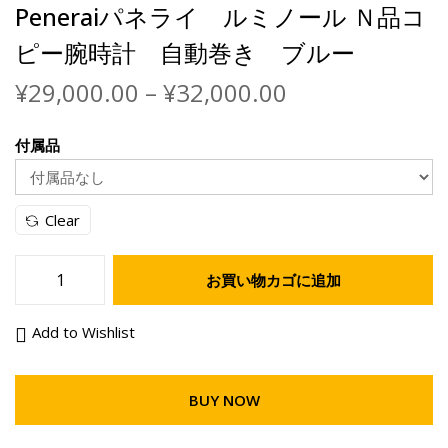
Peneraiパネライ ルミノール Ｎ品コ
ピー腕時計 自動巻き ブルー
価
¥
29,000.00
–
¥
32,000.00
格
帯
付属品
:
¥
2
Clear
9
,
0
お買い物カゴに追加
P
0
e
0
Add to Wishlist
n
.
e
0
r
0
BUY NOW
a
–
i