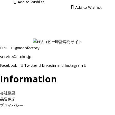
Add to Wishlist
格
0
0
複
複
あ
あ
帯
Add to Wishlist
帯
0
0
数
数
り
り
:
:
–
–
の
の
ま
ま
¥
¥
¥
¥
バ
バ
す
す
2
2
3
3
リ
リ
。
。
9
9
2
2
エ
エ
オ
オ
,
,
,
,
ー
ー
プ
プ
0
0
0
0
シ
シ
シ
シ
0
LINE ID:
@noobfactory
0
0
0
ョ
ョ
ョ
ョ
0
service@ntokei.jp
0
0
0
ン
ン
ン
ン
.
.
.
.
が
が
は
は
Facebook-f
Twitter
Linkedin-in
Instagram
0
0
0
0
あ
あ
商
商
0
Information
0
0
0
り
り
品
品
–
–
ま
ま
ペ
ペ
¥
¥
す
す
ー
ー
3
会社概要
3
。
。
ジ
ジ
2
品質保証
2
オ
オ
か
か
,
プライバシー
,
プ
プ
ら
ら
0
0
シ
シ
選
選
0