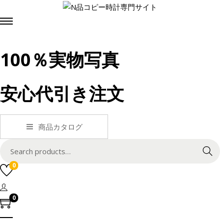
100％実物写真
安心代引き注文
商品カタログ
S
Search
e
0
a
r
c
0
h
f