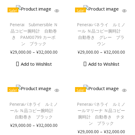
自
Sale!
Sale!
動
こ
こ
巻
の
の
Penerai Submersible Ｎ
Peneraiパネライ ルミノ
き
商
商
品コピー腕時計 自動巻
ール Ｎ品コピー腕時計
品
き PAM00799 カーボ
品
自動巻き グレー ブラ
ブ
ン ブラック
ウン
に
に
ル
価
価
は
–
は
–
¥
29,000.00
¥
32,000.00
¥
29,000.00
¥
32,000.00
ー
格
格
複
複
個
Add to Wishlist
Add to Wishlist
帯
帯
数
数
:
:
の
の
¥
¥
バ
バ
2
2
リ
リ
Sale!
Sale!
9
9
こ
こ
エ
エ
,
,
の
の
ー
ー
Peneraiパネライ ルミノ
Peneraiパネライ ルミノ
0
0
商
商
シ
シ
ール Ｎ品コピー腕時計
ールマリーナ Ｎ品コピー
0
0
品
自動巻き ブラック
品
腕時計 自動巻き チタ
ョ
ョ
ン ブラック
0
0
に
に
ン
ン
価
–
¥
29,000.00
¥
32,000.00
価
.
.
は
は
–
が
が
¥
29,000.00
¥
32,000.00
格