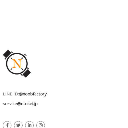
LINE ID:
@noobfactory
service@ntokei.jp