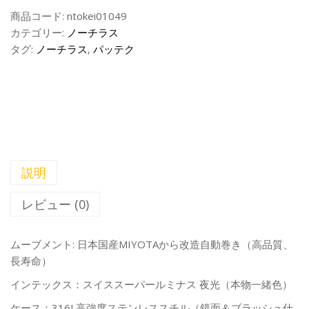
商品コード:
ntokei01049
カテゴリー:
ノーチラス
タグ:
ノーチラス
,
パッテク
説明
レビュー (0)
ムーブメント: 日本国産MIYOTAから改造自動巻き（高品質、
長寿命）
インテックス：スイススーパールミナス 夜光（本物一緒色）
ケース：316L高強度ステンレススチル（鏡面＆ブラッシュ仕