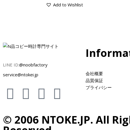
Add to Wishlist
Informa
LINE ID:
@noobfactory
会社概要
service@ntokei.jp
品質保証
プライバシー
© 2006 NTOKE.JP. All Rig