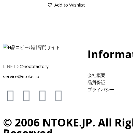
Add to Wishlist
Informa
LINE ID:
@noobfactory
会社概要
service@ntokei.jp
品質保証
プライバシー
© 2006 NTOKE.JP. All Rig