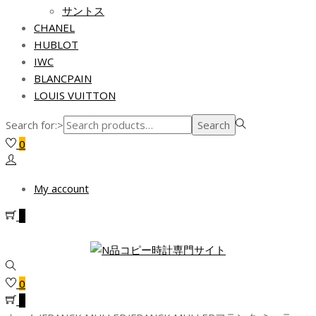
サントス
CHANEL
HUBLOT
IWC
BLANCPAIN
LOUIS VUITTON
Search for:>
Search
0
My account
0
0
0