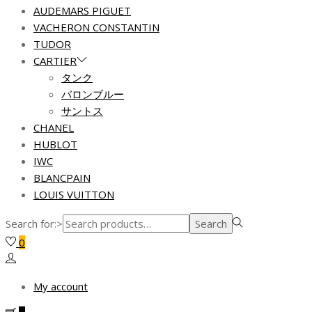
AUDEMARS PIGUET
VACHERON CONSTANTIN
TUDOR
CARTIER
タンク
バロンブルー
サントス
CHANEL
HUBLOT
IWC
BLANCPAIN
LOUIS VUITTON
Search for:>
Search
0
My account