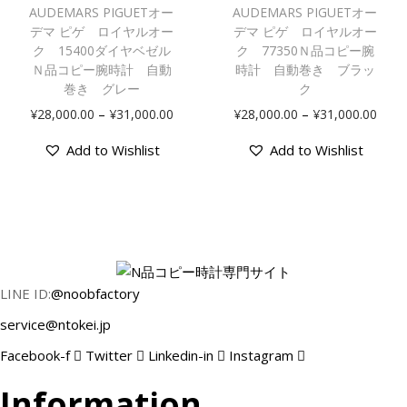
Ｎ
,
,
の
の
シ
シ
AUDEMARS PIGUETオー
AUDEMARS PIGUETオー
品
0
0
商
商
デマ ピゲ ロイヤルオー
デマ ピゲ ロイヤルオー
ョ
ョ
コ
0
0
品
ク 15400ダイヤベゼル
品
ク 77350Ｎ品コピー腕
ン
ン
ピ
Ｎ品コピー腕時計 自動
時計 自動巻き ブラッ
0
0
に
に
が
が
巻き グレー
ク
ー
.
.
は
は
あ
あ
腕
価
価
–
–
¥
28,000.00
¥
31,000.00
¥
28,000.00
¥
31,000.00
0
0
複
複
り
り
時
格
格
0
0
数
数
ま
ま
Add to Wishlist
Add to Wishlist
計
帯
帯
–
–
の
の
す
す
:
:
¥
¥
バ
バ
。
。
自
¥
¥
3
3
リ
リ
オ
オ
動
2
2
1
1
エ
エ
プ
プ
巻
8
8
,
,
ー
ー
シ
シ
き
,
,
0
0
シ
シ
ョ
ョ
0
0
0
0
ョ
ョ
LINE ID:
@noobfactory
ン
ン
ブ
0
0
0
0
ン
ン
は
は
service@ntokei.jp
ラ
0
0
.
.
が
が
商
商
ッ
.
.
Facebook-f
Twitter
Linkedin-in
Instagram
0
0
あ
あ
品
品
ク
0
0
0
0
り
り
ペ
ペ
Information
個
0
0
ま
ま
ー
ー