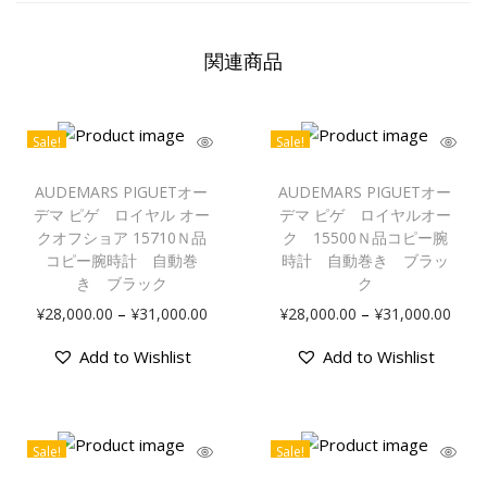
イ
ヤ
関連商品
ル
オ
ー
Sale!
Sale!
ク
こ
こ
の
の
AUDEMARS PIGUETオー
AUDEMARS PIGUETオー
1
商
商
デマ ピゲ ロイヤル オー
デマ ピゲ ロイヤルオー
5
品
クオフショア 15710Ｎ品
品
ク 15500Ｎ品コピー腕
4
コピー腕時計 自動巻
時計 自動巻き ブラッ
に
に
0
き ブラック
ク
は
は
0
価
価
–
–
¥
28,000.00
¥
31,000.00
¥
28,000.00
¥
31,000.00
複
複
ダ
格
格
数
数
Add to Wishlist
Add to Wishlist
イ
帯
帯
の
の
ヤ
:
:
バ
バ
ベ
¥
¥
リ
リ
ゼ
2
2
エ
エ
Sale!
Sale!
ル
8
8
こ
こ
ー
ー