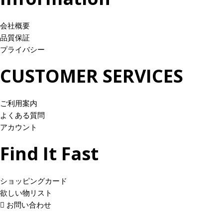
–
–
す
す
ジ
ジ
¥
¥
。
。
か
か
会社概要
3
3
オ
オ
ら
ら
品質保証
1
1
プ
プ
選
選
プライバシー
,
,
シ
シ
択
択
0
0
ョ
ョ
CUSTOMER SERVICES
で
で
0
0
ン
ン
き
き
0
0
は
は
ま
ま
.
.
ご利用案内
商
商
す
す
0
0
よくある質問
品
品
0
0
アカウント
ペ
ペ
ー
ー
Find It Fast
ジ
ジ
か
か
ら
ら
ショッピングカード
選
選
欲しい物リスト
択
択
お問い合わせ
で
で