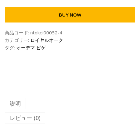
.
E
0
M
0
BUY NOW
A
–
R
¥
商品コード:
ntokei00052-4
S
3
カテゴリー:
ロイヤルオーク
P
1
タグ:
オーデマ ピゲ
I
,
G
0
U
0
E
0
T
.
オ
0
ー
0
デ
説明
マ
ピ
レビュー (0)
ゲ
ロ