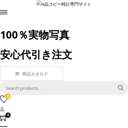
100％実物写真
安心代引き注文
商品カタログ
S
Search
e
0
a
r
c
0
h
f