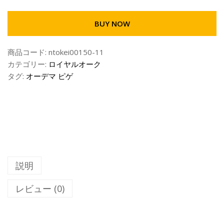
.
E
0
M
0
BUY NOW
A
–
R
¥
商品コード:
ntokei00150-11
S
3
カテゴリー:
ロイヤルオーク
P
1
タグ:
オーデマ ピゲ
I
,
G
0
U
0
E
0
T
.
オ
0
ー
0
デ
説明
マ
ピ
レビュー (0)
ゲ
ロ