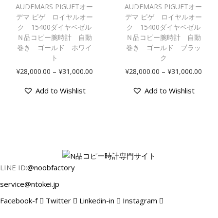
Ｎ
,
,
の
の
シ
シ
AUDEMARS PIGUETオー
AUDEMARS PIGUETオー
品
0
0
商
商
デマ ピゲ ロイヤルオー
デマ ピゲ ロイヤルオー
ョ
ョ
コ
0
0
品
ク 15400ダイヤベゼル
品
ク 15400ダイヤベゼル
ン
ン
ピ
Ｎ品コピー腕時計 自動
Ｎ品コピー腕時計 自動
0
0
に
に
が
が
巻き ゴールド ホワイ
巻き ゴールド ブラッ
ー
.
.
は
は
あ
あ
ト
ク
腕
0
0
複
複
り
り
価
価
–
–
時
¥
28,000.00
¥
31,000.00
¥
28,000.00
¥
31,000.00
0
0
数
数
ま
ま
格
格
計
–
–
の
の
す
す
Add to Wishlist
Add to Wishlist
帯
帯
¥
¥
バ
バ
。
。
:
:
自
3
3
リ
リ
オ
オ
¥
¥
動
1
1
エ
エ
プ
プ
2
2
巻
,
,
ー
ー
シ
シ
8
8
き
0
0
シ
シ
ョ
ョ
,
,
0
0
ョ
ョ
ン
ン
0
0
ホ
0
0
LINE ID:
@noobfactory
ン
ン
は
は
0
0
ワ
.
.
が
が
商
商
service@ntokei.jp
0
0
イ
0
0
あ
あ
品
品
.
.
ト
Facebook-f
Twitter
Linkedin-in
Instagram
0
0
り
り
ペ
ペ
0
0
個
ま
ま
ー
ー