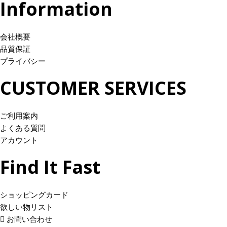
Information
0
0
す
す
ジ
ジ
–
–
。
。
か
か
¥
¥
オ
オ
ら
ら
会社概要
3
3
プ
プ
選
選
品質保証
1
1
シ
シ
択
択
プライバシー
,
,
ョ
ョ
で
で
0
0
CUSTOMER SERVICES
ン
ン
き
き
0
0
は
は
ま
ま
0
0
商
商
す
す
.
.
ご利用案内
品
品
0
0
よくある質問
ペ
ペ
0
0
アカウント
ー
ー
ジ
ジ
Find It Fast
か
か
ら
ら
選
選
ショッピングカード
択
択
欲しい物リスト
で
で
お問い合わせ