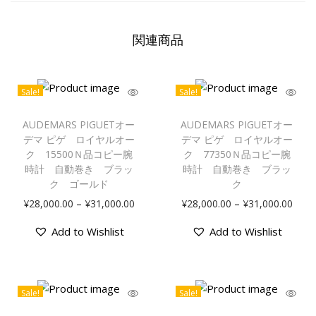
イ
ヤ
関連商品
ル
オ
ー
Sale!
Sale!
ク
こ
こ
の
の
AUDEMARS PIGUETオー
AUDEMARS PIGUETオー
1
商
商
デマ ピゲ ロイヤルオー
デマ ピゲ ロイヤルオー
5
品
ク 15500Ｎ品コピー腕
品
ク 77350Ｎ品コピー腕
4
時計 自動巻き ブラッ
時計 自動巻き ブラッ
に
に
0
ク ゴールド
ク
は
は
0
価
価
–
–
¥
28,000.00
¥
31,000.00
¥
28,000.00
¥
31,000.00
複
複
ダ
格
格
数
数
Add to Wishlist
Add to Wishlist
イ
帯
帯
の
の
ヤ
:
:
バ
バ
ベ
¥
¥
リ
リ
ゼ
2
2
エ
エ
Sale!
Sale!
ル
8
8
こ
こ
ー
ー