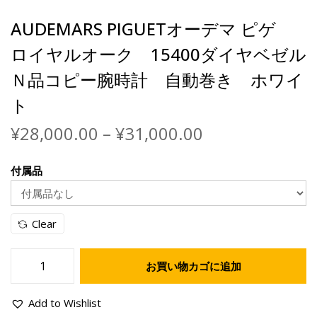
AUDEMARS PIGUETオーデマ ピゲ
ロイヤルオーク 15400ダイヤベゼル
Ｎ品コピー腕時計 自動巻き ホワイ
ト
価
¥
28,000.00
–
¥
31,000.00
格
帯
付属品
:
¥
2
Clear
8
,
0
お買い物カゴに追加
A
0
U
0
Add to Wishlist
D