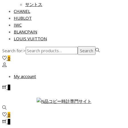
サントス
CHANEL
HUBLOT
IWC
BLANCPAIN
LOUIS VUITTON
Search for:>
Search
0
My account
0
0
0