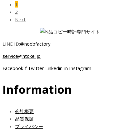
1
2
Next
LINE ID:
@noobfactory
service@ntokei.jp
Facebook-f
Twitter
Linkedin-in
Instagram
Information
会社概要
品質保証
プライバシー