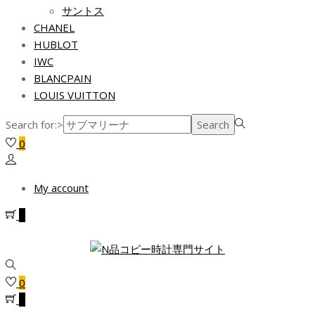
サントス
CHANEL
HUBLOT
IWC
BLANCPAIN
LOUIS VUITTON
Search for:>
Search
0
My account
0
0
0